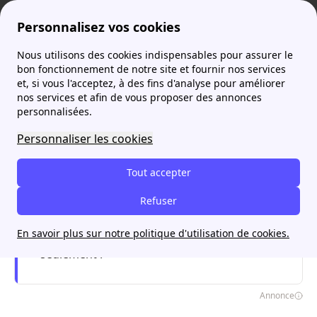
Personnalisez vos cookies
Nous utilisons des cookies indispensables pour assurer le
Agence France Électricité
Électricité
Compteur électrique : Mode d'emploi
bon fonctionnement de notre site et fournir nos services
et, si vous l'acceptez, à des fins d'analyse pour améliorer
nos services et afin de vous proposer des annonces
personnalisées.
Je trouve l'offre d'énergie adaptée à
mon budget avec papernest
Personnaliser les cookies
Appel gratuit
Tout accepter
Commencez en ligne
Refuser
Rappel à partir de 8h00
En savoir plus sur notre politique d'utilisation de cookies.
Ouvrez votre compteur en 5 minutes
seulement !
Annonce