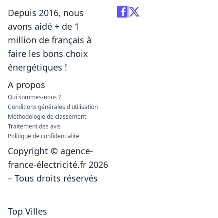
énergétiques !
A propos
Qui sommes-nous ?
Conditions générales d'utilisation
Méthodologie de classement
Traitement des avis
Politique de confidentialité
Copyright © agence-
france-électricité.fr 2026
– Tous droits réservés
Top Villes
EDF Lyon
EDF Lille
EDF Poitiers
EDF Nice
EDF Aix-en-Provence
EDF Marseille
EDF Toulon
EDF Toulouse
EDF Paris
EDF Rennes
Top Départements
EDF Calvados
EDF Finistère
EDF Gard