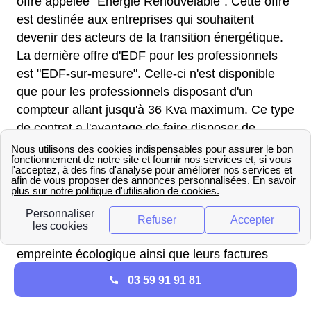
offre appelée "Énergie Renouvelable". Cette offre
est destinée aux entreprises qui souhaitent
devenir des acteurs de la transition énergétique.
La dernière offre d'EDF pour les professionnels
est "EDF-sur-mesure". Celle-ci n'est disponible
que pour les professionnels disposant d'un
compteur allant jusqu'à 36 Kva maximum. Ce type
de contrat a l'avantage de faire disposer de
réductions ceux qui y ont souscrit en fonction de
la période de consommation.
Avec ces offres et ces outils en ligne, les
professionnels aux Trois-Pierres sont sûrs d'être
guidés et accompagnés pour réduire leur
empreinte écologique ainsi que leurs factures
énergétiques en disposant de précieux conseils et
03 59 91 91 81
de différentes réductions.