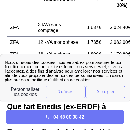
20%)
3 kVA sans
ZFA
1 687€
2 024,40
comptage
ZFA
12 kVA monophasé
1 735€
2 082,00
ZFA
36 kVA triphasé
1 809€
2 170,80
3 kVA sans
ZFB
1 875€
2 250,00
comptage
ZFB
12 kVA monophasé
1 850€
2 220,00
ZFB
36 kVA triphasé
1 944€
2 332,80
Que fait Enedis (ex-ERDF) à
Valmy ?
04 48 00 08 42