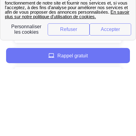
Sedan
Rethel
Revin
Rappel gratuit
Nouzonville
Vouziers
Fumay
Carignan