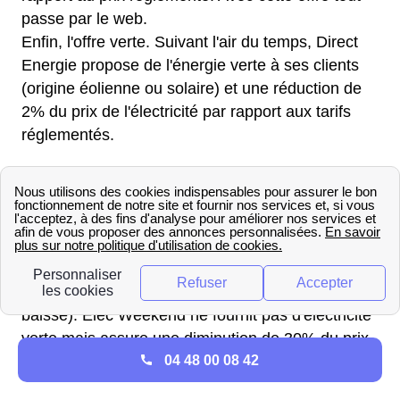
passe par le web.
Enfin, l'offre verte. Suivant l'air du temps, Direct
Energie propose de l'énergie verte à ses clients
(origine éolienne ou solaire) et une réduction de
2% du prix de l'électricité par rapport aux tarifs
réglementés.
Enfin,
Engie
, anciennement GDF, vous propose
aussi des offres d'électricité. L'offre est plus
restreinte mais tout aussi correcte. Vous avez le
choix entre Elec Ajust et Elec Weekend. Elec
Ajust vous fournit de l'électricité verte avec un prix
fixe sur une durée de trois ans (prix révisable à la
baisse). Elec Weekend ne fournit pas d'électricité
verte mais assure une diminution de 30% du prix
04 48 00 08 42
de l'électricité pendant le weekend.