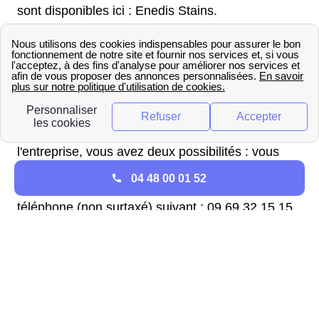
sont disponibles ici : Enedis Stains.
Contact EDF à Stains
En contactant EDF, vous pourrez mettre en
service vos compteurs d'électricité et de gaz. A
noter qu'il faut que votre logement de Stains ait
été préalablement raccordé. Pour joindre
l'entreprise, vous avez deux possibilités : vous
rendre sur le site d'EDF pour faire vos démarches
04 48 00 01 52
en ligne ou bien les appeler au numéro de
téléphone (non surtaxé) suivant : 09 69 32 15 15.
Il n'y a plus d'agence EDF dans votre région (Ile-
De-France), celles-ci sont fermées dans toute la
France.
J'habite à Stains: comment