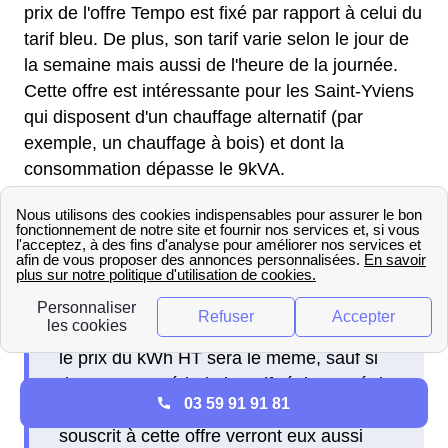
prix de l'offre Tempo est fixé par rapport à celui du
tarif bleu. De plus, son tarif varie selon le jour de
la semaine mais aussi de l'heure de la journée.
Cette offre est intéressante pour les Saint-Yviens
qui disposent d'un chauffage alternatif (par
exemple, un chauffage à bois) et dont la
consommation dépasse le 9kVA.
Gaz
Avantage Gaz
: Cette offre propose
un prix fixe d'une durée de 4 ans. En effet
le prix du kWh HT sera le même, sauf si
durant cette période le tarif réglementé du
03 59 91 91 81
gaz diminue, les Saint-Yviens ayant
souscrit à cette offre verront eux aussi