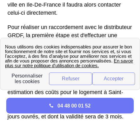
ville en Ile-De-France il faudra alors contacter
celui-ci directement.
Pour réaliser un raccordement avec le distributeur
GRDF, la première étape est d'effectuer une
demande de raccordement pour votre domicile en
Yvelines (78 100) auprès de GRDF. Pour cela les
Saint-Germanois peuvent remplir une demande
de raccordement en ligne sur le site de GRDF. Ou
bien contacter par téléphone un conseiller GRDF
au 09 69 36 35 34 (N°Cristal) qui effectuera une
estimation des coûts pour le logement à Saint-
Germain-En-Laye. Une fois la demande réalisée
04 48 00 01 52
une offre de raccordement sera faite sous 10
jours ouvrés, et dont la validité sera de 3 mois.
Les Saint-Germanois satisfaits par l'offre réalisée
par GRDF devront payer un acompte équivalent à