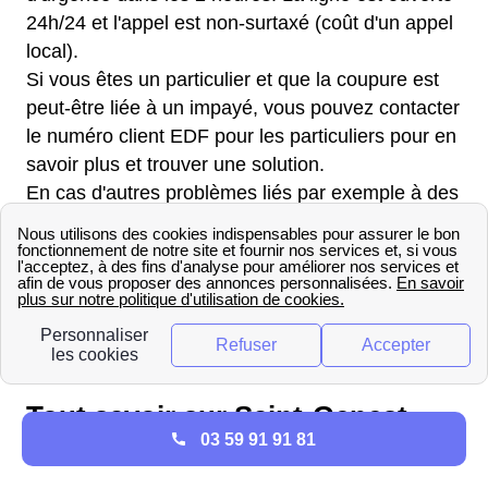
24h/24 et l'appel est non-surtaxé (coût d'un appel
local).
Si vous êtes un particulier et que la coupure est
peut-être liée à un impayé, vous pouvez contacter
le numéro client EDF pour les particuliers pour en
savoir plus et trouver une solution.
En cas d'autres problèmes liés par exemple à des
travaux, vous pouvez vous renseigner auprès de
votre mairie à l'adresse : Mairie de Saint-Genest-
Malifaux, Le Bourg, BP 1, 42660 Saint-Genest-
Malifaux. Elle est ouverte à ces horaires : Du
mardi au vendredi de 08h30 à 12h00 et de 13h30
à 17h00, Le samedi de 08h30 à 12h00.
Tout savoir sur Saint-Genest-
03 59 91 91 81
Malifaux