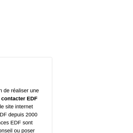
n de réaliser une
z
contacter EDF
e site internet
GDF depuis 2000
ences EDF sont
onseil ou poser