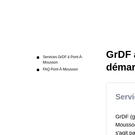
GrDF 
Services GrDF à Pont-À-
Mousson
démar
FAQ Pont-À-Mousson
Serv
GrDF (ga
Mousson,
s'agit p