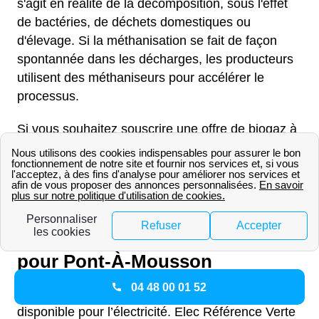
s'agit en réalité de la décomposition, sous l'effet
de bactéries, de déchets domestiques ou
d'élevage. Si la méthanisation se fait de façon
spontannée dans les décharges, les producteurs
utilisent des méthaniseurs pour accélérer le
processus.
Si vous souhaitez souscrire une offre de biogaz à
Pont-À-Mousson, vous devez comparer les
fournisseurs qui en proposent. Le biogaz étant
encore en plein développement, les offres ne sont
pas encore démocratisées.
Les contrats d'électricité Engie
pour Pont-À-Mousson
04 48 00 01 52
à Pont-À-Mousson, en ce moment, il y a une offre
disponible pour l’électricité. Elec Référence Verte