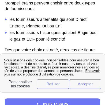
Montpelliérains peuvent choisir entre deux types
de fournisseurs :
les fournisseurs alternatifs qui sont Direct
Energie, Planète Oui ou Eni
les fournisseurs historiques qui sont Engie pour
le gaz et EDF pour l'électricité
Dès que votre choix est acté, deux cas de figure
existent dans le 34000 (Hérault). Si l'électricité est
coupée dans le 34000 (Hérault), il est nécessaire
de faire une mise en service. Dans ce cas, un
technicien Enedis ou GrDF de Montpellier doit
venir pour le faire. Dans l'autre cas, aucun besoin
de prendre un rendez-vous, l'électricité est déjà
fonctionnelle pour votre habitation Montpelliéraine.
Les démarches pour ouvrir
03 67 14 89 25