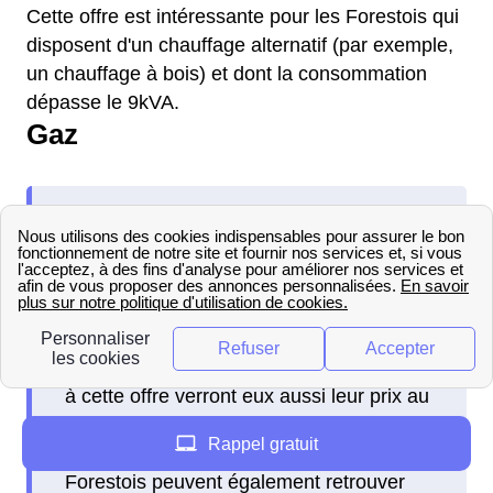
Cette offre est intéressante pour les Forestois qui
disposent d'un chauffage alternatif (par exemple,
un chauffage à bois) et dont la consommation
dépasse le 9kVA.
Gaz
Avantage Gaz
: Cette offre propose
un prix fixe d'une durée de 4 ans. En effet
le prix du kWh HT sera le même, sauf si
durant cette période le tarif réglementé du
gaz diminue, les Forestois ayant souscrit
à cette offre verront eux aussi leur prix au
kWh HT baisser.
Rappel gratuit
Avantage Gaz Durable
: Les
Forestois peuvent également retrouver