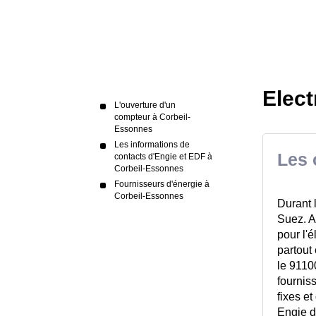
Elect
L'ouverture d'un
compteur à Corbeil-
Essonnes
Les informations de
Les 
contacts d'Engie et EDF à
Corbeil-Essonnes
Fournisseurs d'énergie à
Corbeil-Essonnes
Durant 
Suez. 
pour l'é
partout
le 9110
fournis
fixes e
Engie d