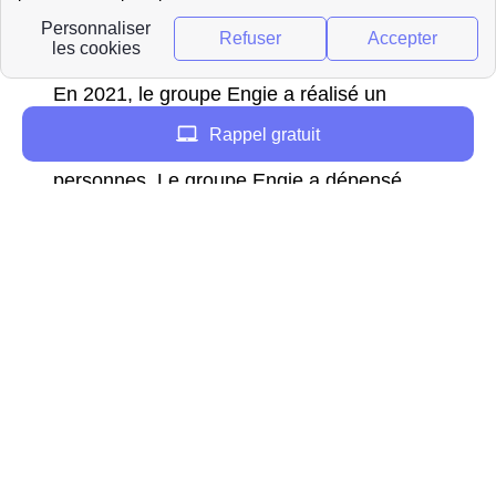
groupe s’est d’abord appelé GDF Suez pour
ensuite se nommer Engie.
En 2021, le groupe Engie a réalisé un
chiffre d’affaires de plus de 57 milliards
Rappel gratuit
d’euros avec un effectif total de 160 000
personnes. Le groupe Engie a dépensé
plus de 22 milliards d’euros
d’investissements pour développer la
recherche, plus de 1000 scientifiques et
experts œuvrent dans une dizaine de
centres de recherche et développement,
afin de trouver des solutions innovantes
pour l'énergie de demain.
Informations concernant
EDF - GDF depuis les