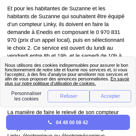
Et pour les habitantes de Suzanne et les
habitants de Suzanne qui souhaitent être équipé
d’un compteur Linky, ils doivent en faire la
demande à Enedis en composant le 0 970 831
970 (prix d’un appel local), puis en sélectionnant
le choix 2. Ce service est ouvert du lundi au
vendredi entre 8h et 19h, et le samedi de 10h à
19h.
Comment effectuer le relevé de
son compteur électrique à
Suzanne ?
La manière de faire le relevé de son compteur
électrique à Suzanne dans Ardennes (8) dépend
04 48 00 08 42
du type de compteur installé dans le logement :