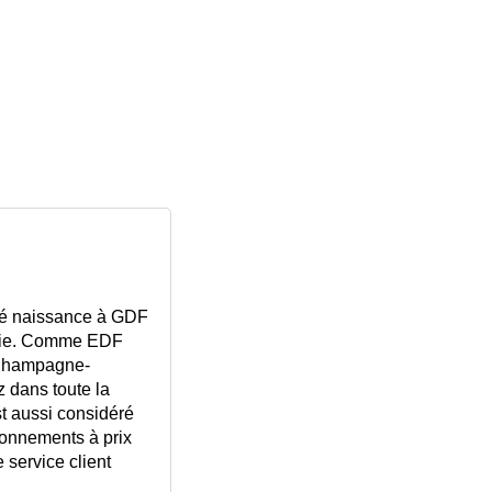
nné naissance à GDF
ngie. Comme EDF
n Champagne-
z dans toute la
st aussi considéré
bonnements à prix
 service client