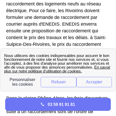
raccordement des logements neufs au réseau
électrique. Pour ce faire, les Rivoirins doivent
formuler une demande de raccordement par
courrier auprès d'ENEDIS. ENEDIS enverra
ensuite une proposition de raccordement qui
contient le prix des travaux et les délais. à Saint-
Sulpice-Des-Rivoires, le prix du raccordement
dépend de la nature du branchement, la zone
tarifaire et la puissance de compteur souhaitée.
La dernière étape avant d'avoir de l'électricité
dans votre logement neuf à Saint-Sulpice-Des-
Rivoires consiste à mettre le compteur à votre
nom.
Dans la région Rhône-Alpes, les frais d'ouverture
03 59 91 91 81
de compteur pour une première mise en service
suite à un raccordement sont de l'ordre de