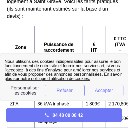
logement à Saint-Gravé. Voici les tarifs pratiqués
(ils sont maintenant estimés sur la base d'un
devis) :
€ TTC
Puissance de
€
(TVA
Zone
raccordement
HT
=
20%)
3 kVA sans
ZFA
1 687€
2 024,40
comptage
ZFA
12 kVA monophasé
1 735€
2 082,00
ZFA
36 kVA triphasé
1 809€
2 170,80
04 48 00 08 42
3 kVA sans
ZFB
1 875€
2 250,00
comptage