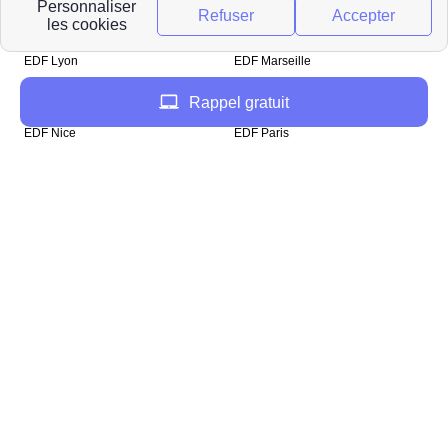
Top Villes
EDF Lyon
EDF Marseille
EDF Lille
EDF Toulon
Rappel gratuit
EDF Poitiers
EDF Toulouse
EDF Nice
EDF Paris
EDF AIx-en-Provence
EDF Rennes
Top Départements
EDF Calvados
EDF Loire
EDF Finistère
EDF Puy-de-Dôme
EDF Gard
EDF Nord
EDF Seine-Saint-Denis
EDF Seine-Maritime