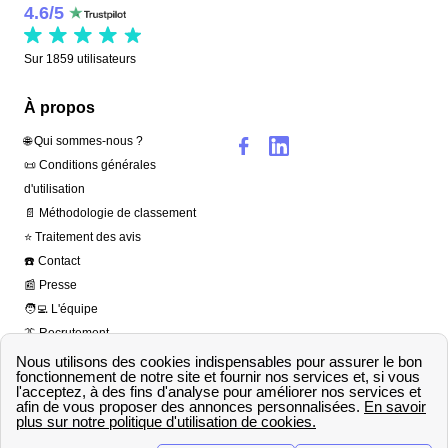
4.6
/
5
Sur
1859
utilisateurs
À propos
🌐 Qui sommes-nous ?
📜 Conditions générales
d'utilisation
📄 Méthodologie de classement
⭐ Traitement des avis
☎️ Contact
📰 Presse
🧑‍💻 L'équipe
👔 Recrutement
Copyright © agence-
france-électricité.fr 2026
– Tous droits réservés