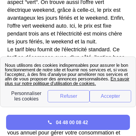
aspect "vert". On trouve aussi l'offre vert
électrique weekend, grâce à celle-ci, le prix est
avantageux les jours fériés et le weekend. Enfin,
l'offre vert weekend auto. Ici, le prix est fixe
pendant trois ans et l'électricité est moins chère
les jours fériés, le weekend et la nuit.
Le tarif bleu fournit de l'électricité standard. Ce
tarif se décompose avec, d'un côté, l'option base
et, de l'autre, l'option heures creuses. Pour ce
dernier, le tarif est avantageux huit heures par
jour. Ces heures sont à définir en fonction du
distributeur.
Les offres de
Direct Energie
à Saint-Astier
Ce fournisseur propose trois offres. Tout d'abord,
04 48 00 08 42
l'offre classique. Elle se compose d'un rendez-
vous annuel pour gérer votre consommation et