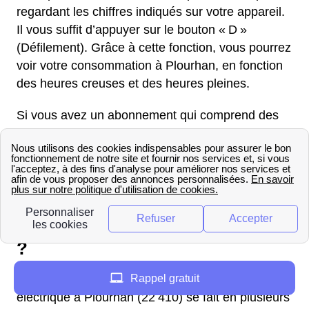
regardant les chiffres indiqués sur votre appareil.
Il vous suffit d’appuyer sur le bouton « D »
(Défilement). Grâce à cette fonction, vous pourrez
voir votre consommation à Plourhan, en fonction
des heures creuses et des heures pleines.
Si vous avez un abonnement qui comprend des
heures creuses, il faut regarder le cadran « HP »
pour les dépenses en heures pleines et le « HC »
pour les dépenses en heures creuses à Plourhan.
Comment raccorder sa maison
au réseau électrique à Plourhan
?
Rappel gratuit
Le raccordement de son logement au réseau
électrique à Plourhan (22 410) se fait en plusieurs