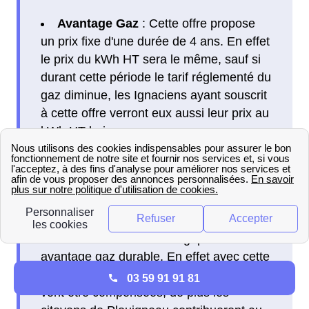
Avantage Gaz
: Cette offre propose
un prix fixe d'une durée de 4 ans. En effet
le prix du kWh HT sera le même, sauf si
durant cette période le tarif réglementé du
gaz diminue, les Ignaciens ayant souscrit
à cette offre verront eux aussi leur prix au
kWh HT baisser.
Avantage Gaz Durable
: Les
Ignaciens peuvent également retrouver
cette offre à Plouigneau, cette offre est
sensiblement identique à sa grande soeur
avantage gaz. Ce qui différencie les deux
offres c'est la notion écologique de l'offre
avantage gaz durable. En effet avec cette
offre les émission de CO2 des Ignaciens
03 59 91 91 81
vont être compensées, de plus les