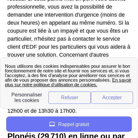
professionnelle, vous avez la possibilité de
demander une intervention d'urgence (moins de
deux heures) en appelant au même numéro. Si la
coupure est liée à un impayé et que vous êtes un
particulier, n'hésitez pas à contacter le service
client d'EDF pour les particuliers qui vous aidera à
trouver une solution. Concernant d'autres
problèmes en rapport avec des travaux par
exemple, renseignez-vous auprès de votre mairie
à l'adresse suivante : Mairie de Plonéis, 27 rue
Laennec, 29710 Plonéis.
Voici les horaires d'ouverture : Le samedi de
09h00 à 12h00, Du lundi au vendredi de 09h00 à
12h00 et de 13h30 à 17h00.
Rappel gratuit
Joindre le service client d'EDF
Plonéis (29 710) en ligne ou par