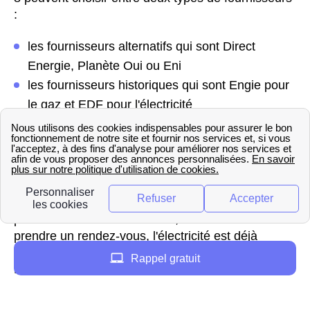
:
les fournisseurs alternatifs qui sont Direct
Energie, Planète Oui ou Eni
les fournisseurs historiques qui sont Engie pour
le gaz et EDF pour l'électricité
Dès que votre choix est acté, deux cas de figure
existent dans le 75008 (Paris). Si l'électricité est
coupée dans le 75008 (Paris), il est nécessaire de
faire une mise en service. Dans ce cas, un
technicien Enedis ou GrDF de Paris 8 doit venir
pour le faire. Dans l'autre cas, aucun besoin de
prendre un rendez-vous, l'électricité est déjà
fonctionnelle pour votre habitation habitante de
Rappel gratuit
Paris 8.
Les démarches pour ouvrir