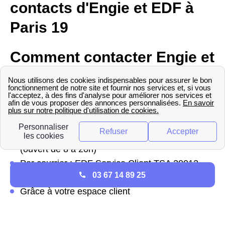
contacts d'Engie et EDF à
Paris 19
Comment contacter Engie et
EDF à Paris 19
Que ce soit pour EDF ou Engie il existe plusieurs
façons de contacter vos fournisseurs. Pour EDF :
Par téléphone au numéro gratuit 09 69 32 15 15
(ouvert de 8 à 20h)
Par courrier : EDF Service Client TSA 20012
03 67 14 89 25
41975 BLOIS Cedex 9
Grâce à votre espace client
Pour Engie :