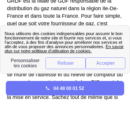
GRDF est la filiale de GDF responsable de la
distribution du gaz naturel dans la région Ile-De-
France et dans toute la France. Pour faire simple,
quel que soit votre fournisseur de gaz, c'est
GRDF qui l'achemine. En tant que gestionnaire de
réseau, c'est GRDF qu'il faut contacter pour
procéder à l'ouverture du compteur à Paris 14
(75014).
Les habitants de Paris 14 d'Ile-De-France doivent
se munir de l'adresse et du relevé de compteur du
nouveau logement ainsi que de leur RIB avant de
04 48 00 01 52
contacter le gestionnaire de réseau et demander
la mise en service. Sachez tout de même que si
vous contactez votre fournisseur de gaz pour
demander la mise en service , celui-ci se
chargera de contacter GRDF pour fixer un
entretien avec un technicien pour vous.