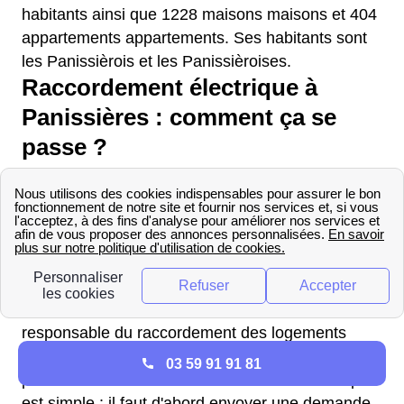
habitants ainsi que 1228 maisons maisons et 404
appartements appartements. Ses habitants sont
les Panissièrois et les Panissièroises.
Raccordement électrique à
Panissières : comment ça se
passe ?
à Panissières, c'est ENEDIS (ex-ERDF) qui
assure le bon fonctionnement du marché de
l'électricité du fait de sa neutralité face aux
nombreux fournisseurs d'énergie électrique. Dans
la région Rhône-Alpes et dans la majorité du
territoire français, c'est aussi ENEDIS qui est
responsable du raccordement des logements
neufs au réseau électrique. à Panissières, la
03 59 91 91 81
procédure de raccordement au réseau électrique
est simple : il faut d'abord envoyer une demande