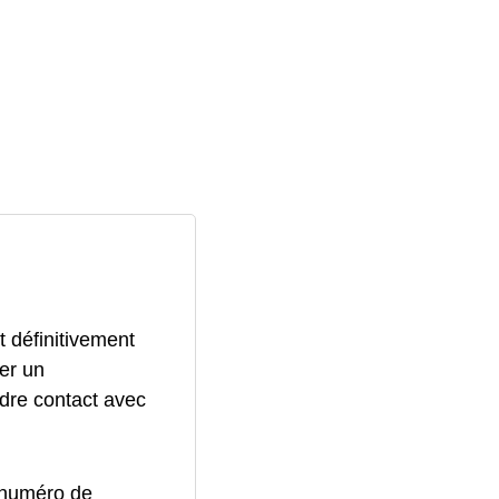
 définitivement
er un
ndre contact avec
 numéro de