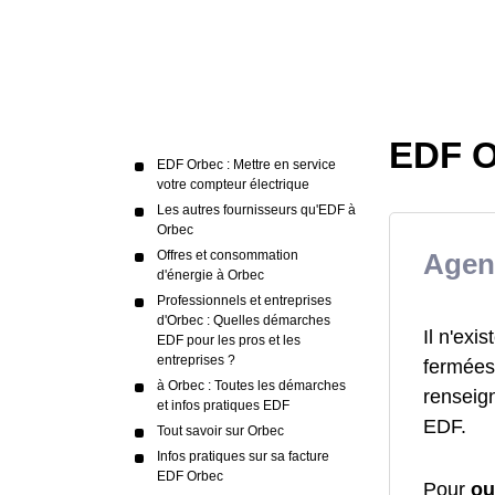
EDF O
EDF Orbec : Mettre en service
votre compteur électrique
Les autres fournisseurs qu'EDF à
Orbec
Offres et consommation
Agen
d'énergie à Orbec
Professionnels et entreprises
d'Orbec : Quelles démarches
Il n'ex
EDF pour les pros et les
entreprises ?
fermées 
à Orbec : Toutes les démarches
renseign
et infos pratiques EDF
EDF.
Tout savoir sur Orbec
Infos pratiques sur sa facture
EDF Orbec
Pour
ou