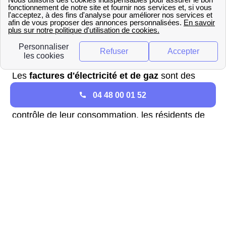
Les
factures d'électricité et de gaz
sont des
éléments incontournables du quotidien des
04 48 00 01 52
Noiséens
. Fréquemment préoccupés par le
contrôle de leur consommation, les résidents de
la ville de Noisy-Le-Grand, implantée dans la
région Ile-De-France, sont incités à
adopter des
comportements respectueux de
l'environnement
, non seulement pour préserver
les ressources naturelles, mais aussi pour
diminuer les émissions de gaz à effet de serre.
J'habite à Noisy-Le-Grand: