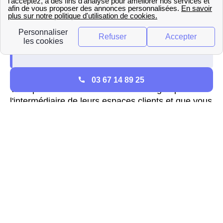
03 67 14 89 25
Vous pouvez aussi les contacter en ligne par
l'intermédiaire de leurs espaces clients et que vous
soyez à Nointel ou ailleurs. Par courrier seul EDF
est joignable à cette adresse : EDF Service Client
TSA 20012 41975 BLOIS Cedex 9
Fournisseurs d'énergie à
Nointel
Tout savoir sur Total Spring