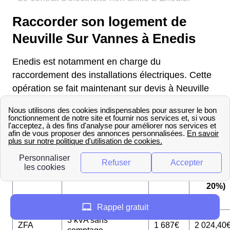
Raccorder son logement de
Neuville Sur Vannes à Enedis
Enedis est notamment en charge du
raccordement des installations électriques. Cette
opération se fait maintenant sur devis à Neuville
Sur Vannes, voici les tarifs anciennement
pratiqués par Enedis :
€ TTC
Puissance de
€
(TVA
Zone
raccordement
HT
=
20%)
Rappel gratuit
3 kVA sans
ZFA
1 687€
2 024,40