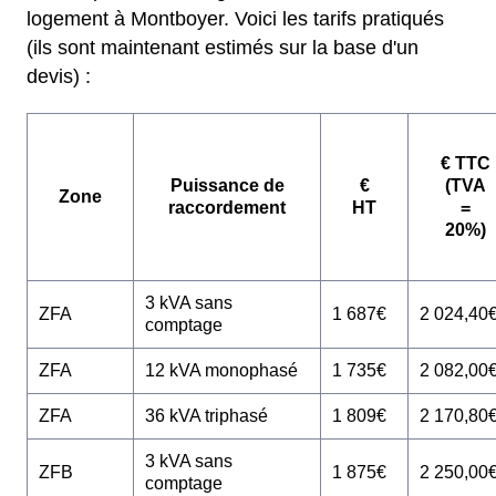
logement à Montboyer. Voici les tarifs pratiqués
(ils sont maintenant estimés sur la base d'un
devis) :
€ TTC
Puissance de
€
(TVA
Zone
raccordement
HT
=
20%)
3 kVA sans
ZFA
1 687€
2 024,40
comptage
ZFA
12 kVA monophasé
1 735€
2 082,00
ZFA
36 kVA triphasé
1 809€
2 170,80
3 kVA sans
ZFB
1 875€
2 250,00
comptage