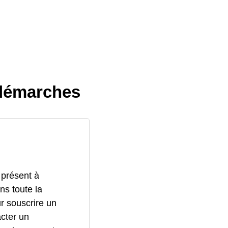
 démarches
 présent à
ns toute la
ur souscrire un
acter un