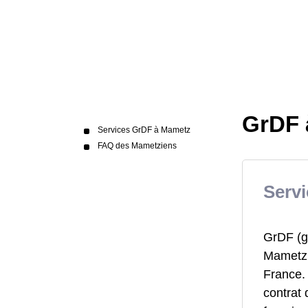
GrDF 
Services GrDF à Mametz
FAQ des Mametziens
Serv
GrDF (ga
Mametz,
France. 
contrat 