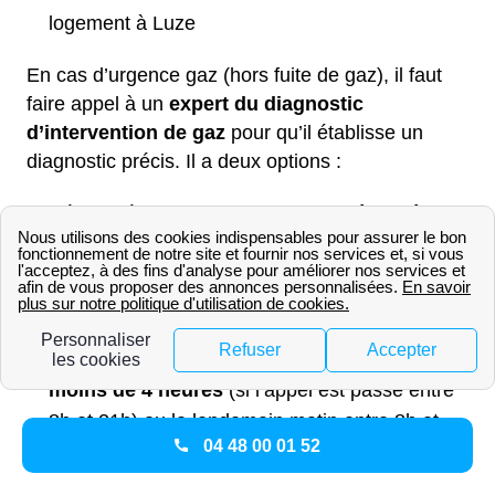
logement à Luze
En cas d’urgence gaz (hors fuite de gaz), il faut
faire appel à un
expert du diagnostic
d’intervention de gaz
pour qu’il établisse un
diagnostic précis. Il a deux options :
Nécessité d’une
intervention de sécurité
:
intervention d’un technicien GRDF à Luze
en
moins d’une heure
Besoin d’une
intervention de dépannage
:
intervention d’un technicien GRDF à Luze
en
moins de 4 heures
(si l’appel est passé entre
8h et 21h) ou le lendemain matin entre 8h et
04 48 00 01 52
12h (si l’appel est passé après 21h).