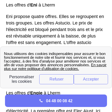
Les offres d'
Eni
à Lherm
Eni propose quatre offres. Elles se regroupent en
trois groupes. Les
offres Astucio
. Le prix de
l'électricité est bloqué pendant trois ans et le prix
est révisable uniquement à la baisse, de plus
l'offre est sans engagement. L'offre astucio
planète se différencie de l'offre astucio eco par le
fait qu'elle fournit de l'électricité verte.
L'offre webeo est, quant à elle, totalement online.
Les consommateurs bénéficient d'une réduction
de 8% sur le prix de l'électricité, le prix est bloqué
ce pendant un an. L'offre est sans engagement.
Les offres d'
Engie
à Lherm
04 48 00 08 42
Engie propose deux offres en tant que fournisseur
d'électricité. La première offre est Elec Ajust. Ici,