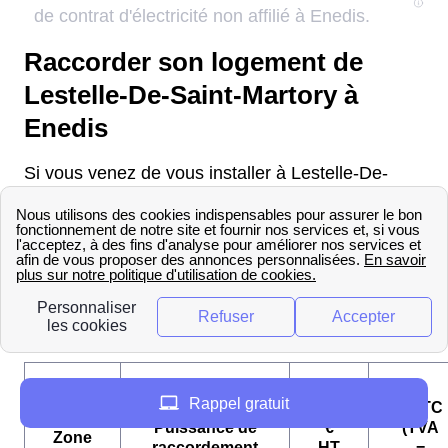
Raccorder son logement de
Lestelle-De-Saint-Martory à
Enedis
Si vous venez de vous installer à Lestelle-De-
Saint-Martory et que vous souhaiter faire
raccorder votre domicile, vous devez vous
adresser à Enedis Lestelle-De-Saint-Martory. Le
raccordement se fait maintenant sur devis mais
voici les tarifs pratiqués pour vous donner un
ordre d'idée du coût de l'opération.
Rappel gratuit
€ TTC
Puissance de
€
(TVA
Zone
raccordement
HT
=