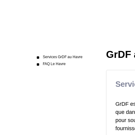
GrDF 
Services GrDF au Havre
FAQ Le Havre
Serv
GrDF est
que dan
pour sou
fourniss