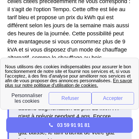
celles citées précédemment ne vous correspond :
il s'agit de l'option Tempo. Cette offre est liée au
tarif bleu et propose un prix du kWh qui est
différent selon les jours de la semaine mais aussi
des heures de la journée. Cette possibilité peut
être avantageuse si vous consommez plus de 9
kVA et si vous disposez d'un mode de chauffage
alternatif, comme le chauffage au bois.
Gaz
Avantage Gaz
: avec cette offre,
aucune augmentation du prix du kWh HT
n'est à prévoir pendant 4 ans. Encore
mieux, si le tarif réglementé de vente de
03 59 91 91 81
gaz baisse, le tarif d'achat de votre gaz