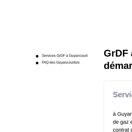
GrDF à
Services GrDF à Guyancourt
démar
FAQ des Guyancourtois
Serv
à Guyanc
de gaz e
contrat