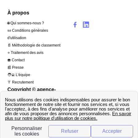
À propos
🌐 Qui sommes-nous ?
📜 Conditions générales
d'utilisation
📄 Méthodologie de classement
⭐ Traitement des avis
☎️ Contact
📰 Presse
🧑‍💻 L'équipe
👔 Recrutement
Copyright © agence-
france-électricité.fr 2026
– Tous droits réservés
Top Villes
EDF Lyon
EDF Marseille