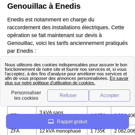
Genouillac à Enedis
Enedis est notamment en charge du
raccordement des installations électriques. Cette
opération se fait maintenant sur devis à
Genouillac, voici les tarifs anciennement pratiqués
par Enedis :
€ TTC
Puissance de
€
(TVA
Zone
raccordement
HT
=
20%)
3 kVA sans
ZFA
1 687€
2 024,40
comptage
Rappel gratuit
ZFA
12 kVA monophasé
1 735€
2 082,00