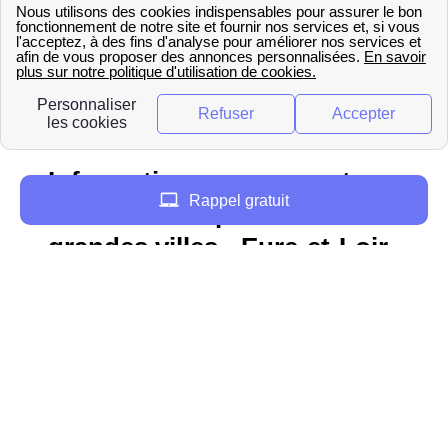
d’investissements pour développer la
recherche, plus de 1000 scientifiques et
experts œuvrent dans une dizaine de
centres de recherche et développement,
afin de trouver des solutions innovantes
pour l'énergie de demain.
Informations concernant
Rappel gratuit
EDF - GDF depuis les
grandes villes - Eure-et-Loir
(28)
Chartres
Lucé