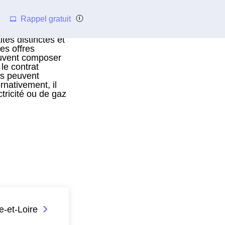
Rappel gratuit
és distinctes et
es offres
peuvent composer
le contrat
ls peuvent
rnativement, il
ctricité ou de gaz
e-et-Loire