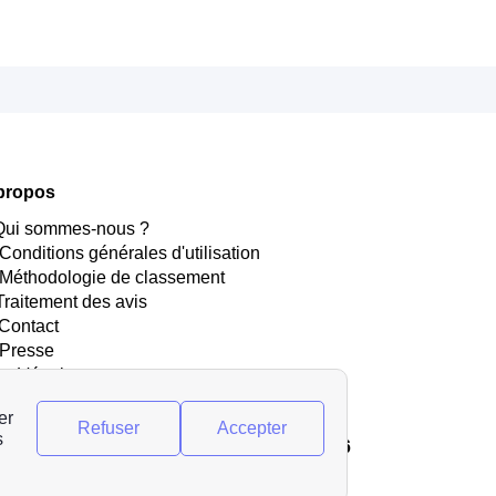
propos
 Qui sommes-nous ?
 Conditions générales d'utilisation
 Méthodologie de classement
Traitement des avis
 Contact
 Presse
‍💻 L'équipe
 Recrutement
pyright © agence-france-électricité.fr 2026
Tous droits réservés