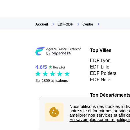
Accueil
EDF-GDF
Centre
Top Villes
EDF Lyon
4.6
/
5
EDF Lille
EDF Poitiers
EDF Nice
Sur
1859
utilisateurs
Top Département
EDF Calvados
EDF Finistère
EDF Gard