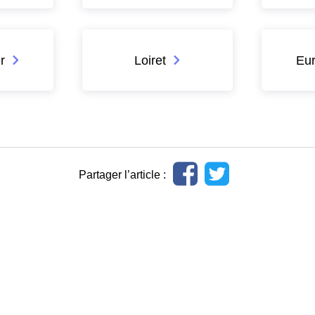
r
Loiret
Eur
Partager l’article :