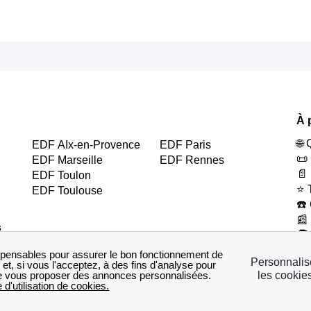
À 
🌐
EDF AIx-en-Provence
EDF Paris
📜
EDF Marseille
EDF Rennes
📄
EDF Toulon
⭐ 
EDF Toulouse
☎️
📰
s
🧑
👔
EDF Seine-Saint-
EDF Puy-de-Dôme
Denis
EDF Nord
Co
EDF Loire
EDF Seine-Maritime
– 