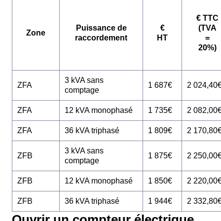
€ TTC
Puissance de
€
(TVA
Zone
raccordement
HT
=
20%)
3 kVA sans
ZFA
1 687€
2 024,40
comptage
ZFA
12 kVA monophasé
1 735€
2 082,00
ZFA
36 kVA triphasé
1 809€
2 170,80
3 kVA sans
ZFB
1 875€
2 250,00
comptage
ZFB
12 kVA monophasé
1 850€
2 220,00
ZFB
36 kVA triphasé
1 944€
2 332,80
Ouvrir un compteur électrique