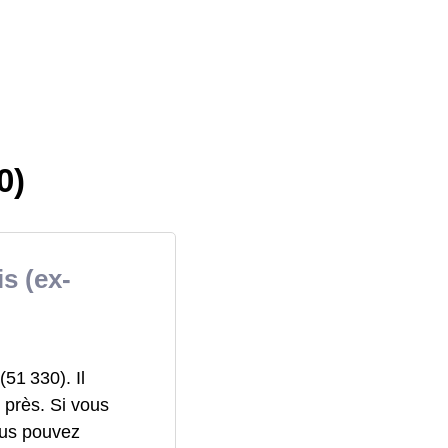
0)
s (ex-
51 330). Il
 près. Si vous
us pouvez