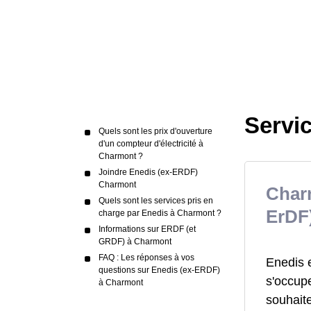
Servi
Quels sont les prix d'ouverture
d'un compteur d'électricité à
Charmont ?
Joindre Enedis (ex-ERDF)
Charmont
Charm
Quels sont les services pris en
ErDF
charge par Enedis à Charmont ?
Informations sur ERDF (et
GRDF) à Charmont
FAQ : Les réponses à vos
Enedis 
questions sur Enedis (ex-ERDF)
s'occupe
à Charmont
souhait