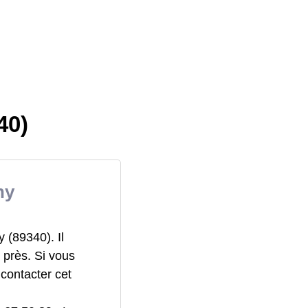
40)
ny
(89340). Il
 près. Si vous
contacter cet