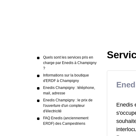
Servi
Quels sont les services pris en
charge par Enedis à Champigny
?
Informations sur la boutique
d'ERDF à Champigny
Enedi
Enedis Champigny : téléphone,
mail, adresse
Enedis Champigny : le prix de
Enedis 
l'ouverture d'un compteur
d'électricité
s'occupe
FAQ Enedis (anciennement
souhait
ERDF) des Campestriens
interloc