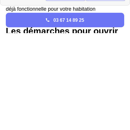
besoin de prendre un rendez-vous, l'électricité est
déjà fonctionnelle pour votre habitation
Carpentrassienne.
03 67 14 89 25
Les démarches pour ouvrir
son compteur de gaz à
Carpentras
à Carpentras (Vaucluse) et partout en France, c'est
le gestionnaire de
réseau GRDF
qui est
responsable de la mise en service du compteur de
gaz. Les Carpentrassiens qui souhaitent mettre en
service leur compteur de gaz dans la région
Provence-Alpes-Cote D'Azur doivent tout d'abord
contacter le fournisseur d'énergie de leur choix
pour souscrire un contrat de gaz et fixer un rendez-
vous avec un technicien GrDF de Carpentras. Les
tarifs de mise en service du compteur de gaz