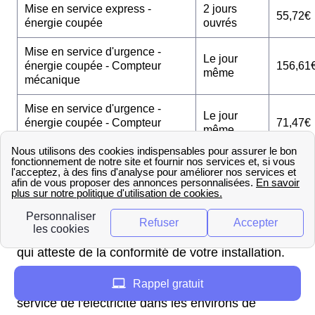
Mise en service express -
2 jours
55,72€
énergie coupée
ouvrés
Mise en service d'urgence -
Le jour
énergie coupée - Compteur
156,61
même
mécanique
Mise en service d'urgence -
Le jour
énergie coupée - Compteur
71,47€
même
Linky
Pour les Calamanais qui emménagent dans un
logement neuf dans la région Midi-Pyrénées, il
faut effectuer la première mise en service. Cette
procédure se fait en 10 jours ouvrés et coûte
54,19€. N'oubliez pas d'obtenir votre CONSUEL,
qui atteste de la conformité de votre installation.
Rappel gratuit
Si vous souhaitez en savoir plus sur la mise en
service de l'électricité dans les environs de